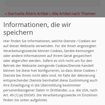
« Startseite
Ältere Artikel »
Alle Artikel nach Themen
sortiert
Informationen, die wir
speichern
RSS-Nachrichtenticker, Adresse und Infos
.
Hier finden Sie Informationen, welche Dienste / Cookies wir
auf dieser Webseite verwenden. Für die Ihnen angezeigten
Verarbeitungszwecke können Cookies, Geräte-Kennungen
Folgen Sie uns in facebook...
oder andere Informationen auf Ihrem Gerät gespeichert
oder abgerufen werden. Sofern es sich nicht um für den
Betrieb der Webseite zwingende Cookies/Dienste handelt
AKTUELLE TERMINE
können Sie diese hier konfigurieren, so dass diese Cookies /
Dienste bei Ihnen nicht aktiv sind. Im Falle der Aktivierung
Aktuelle Termine
entsprechender Dienste beinhaltet diese Zustimmung auch
11.09.2026, 00:00 Uhr - 11.09.2026
Ihre Einwilligung in die Übermittlung bestimmter
Päsidium,
personenbezogener Daten in Drittländer, u.a. die USA, nach
Art. 49 (1) (a) DSGVO. Die Verarbeitungszwecke im Einzelnen
19.09.2026, 09:00 Uhr - 12:00 Uhr
finden Sie unten aufgelistet.
Landesvorstandsklausur,