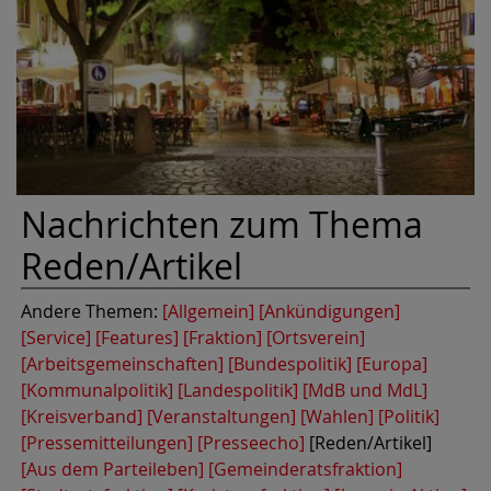
Nachrichten zum Thema
Reden/Artikel
Andere Themen:
[Allgemein]
[Ankündigungen]
[Service]
[Features]
[Fraktion]
[Ortsverein]
[Arbeitsgemeinschaften]
[Bundespolitik]
[Europa]
[Kommunalpolitik]
[Landespolitik]
[MdB und MdL]
[Kreisverband]
[Veranstaltungen]
[Wahlen]
[Politik]
[Pressemitteilungen]
[Presseecho]
[Reden/Artikel]
[Aus dem Parteileben]
[Gemeinderatsfraktion]