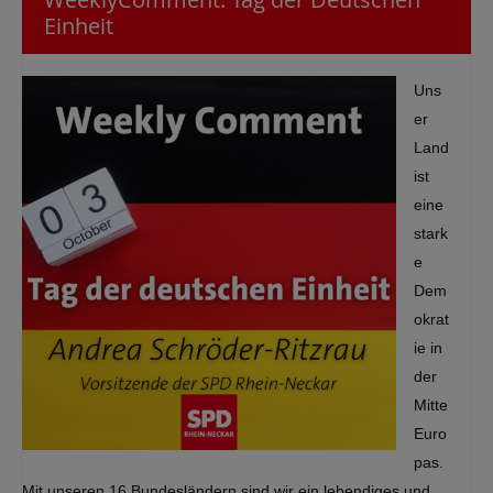
Einheit
Uns
er
Land
ist
eine
stark
e
Dem
okrat
ie in
der
Mitte
Euro
pas.
Mit unseren 16 Bundesländern sind wir ein lebendiges und