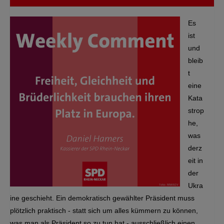
Es
ist
und
bleib
t
eine
Kata
strop
he,
was
derz
eit in
der
Ukra
ine geschieht. Ein demokratisch gewählter Präsident muss
plötzlich praktisch - statt sich um alles kümmern zu können,
was man als Präsident so zu tun hat - ausschließlich einen