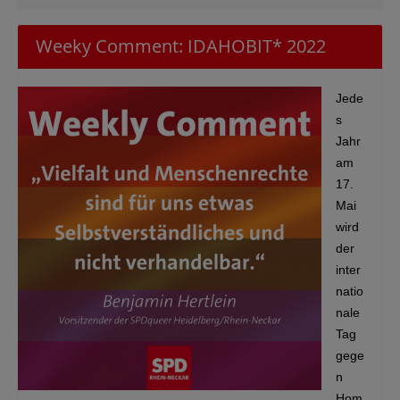
Weeky Comment: IDAHOBIT* 2022
Jede
s
Jahr
am
17.
Mai
wird
der
inter
natio
nale
Tag
gege
n
Hom