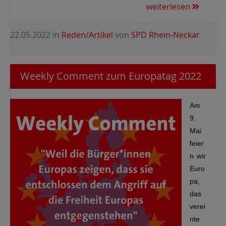
weiterlesen
22.05.2022
in
Reden/Artikel
von
SPD Rhein-Neckar
Weekly Comment zum Europatag 2022
Am
9.
Mai
feier
n wir
Euro
pa,
das
verei
nte