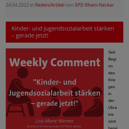
24.04.2022
in
Reden/Artikel
von
SPD Rhein-Neckar
Kinder- und Jugendsozialarbeit stärken
– gerade jetzt!
Seit
Begi
nn
des
Krie
ges
in
der
Ukra
ine
sind
berei