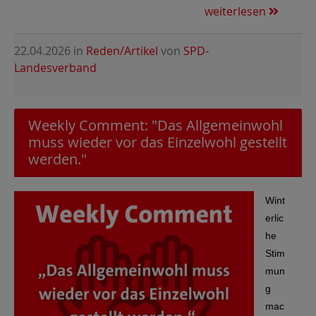
weiterlesen
22.04.2026
in
Reden/Artikel
von
SPD-
Landesverband
Weekly Comment: "Das Allgemeinwohl
muss wieder vor das Einzelwohl gestellt
werden."
Wint
erlic
he
Stim
mun
g
mac